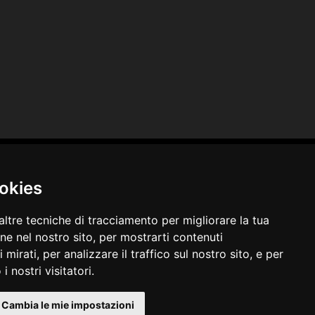
ookies
altre tecniche di tracciamento per migliorare la tua
ne nel nostro sito, per mostrarti contenuti
Privacy e Cookie
mirati, per analizzare il traffico sul nostro sito, e per
 nostri visitatori.
Area Riservata
Cambia le mie impostazioni
© 2019 - SDSGrafica