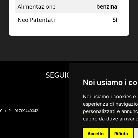
Alimentazione
benzina
Neo Patentati
Si
SEGUICI su
Noi usiamo i c
Noi usiamo i cookies e 
esperienza di navigazio
personalizzati e annunci 
(Cn) - P.I. 01709440042
capire da dove arrivano i
Accetto
Rifiuto