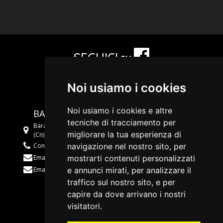
SEGUICI su
Noi usiamo i cookies
Noi usiamo i cookies e altre
BARAVALLE AUTO
tecniche di tracciamento per
Baravalle Auto di M. & C. s.n.c., Via Cuneo 34 - 12084 Mondovì
migliorare la tua esperienza di
(Cn) - P.I. 01709440042
navigazione nel nostro sito, per
Contattaci: +39 0174 42988
mostrarti contenuti personalizzati
Email:
posta@baravalleauto.it
e annunci mirati, per analizzare il
Email:
info@baravalleauto.it
traffico sul nostro sito, e per
capire da dove arrivano i nostri
visitatori.
Privacy e
Cookie